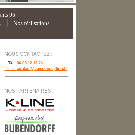
ants 06
6
Nos réalisations
NOUS CONTACTEZ :
Tel:
06 63 12 12 26
Email:
contact@baieconception.fr
NOS PARTENAIRES :