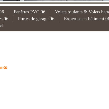
06
Fenêtres PVC 06
Volets roulants & Volets batt
es 06
Portes de garage 06
Expertise en bâtiment 0
ct
ts 06